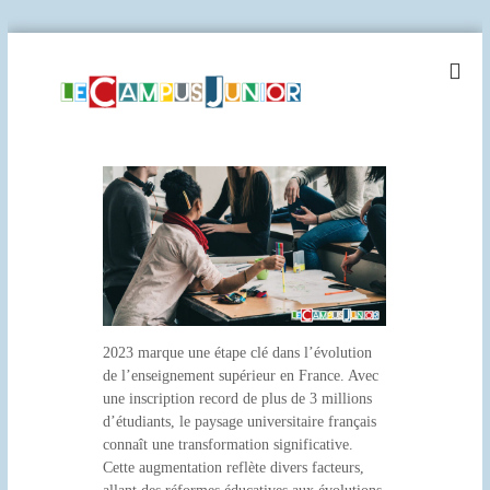
A
l
l
e
r
l
a
e
u
c
c
a
o
m
n
t
p
e
u
n
s
u
j
2023 marque une étape clé dans l’évolution
de l’enseignement supérieur en France. Avec
u
une inscription record de plus de 3 millions
n
d’étudiants, le paysage universitaire français
i
connaît une transformation significative.
o
Cette augmentation reflète divers facteurs,
r